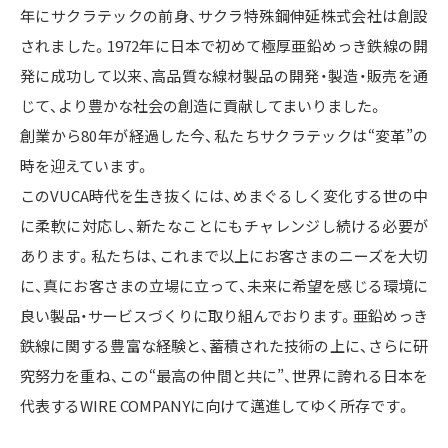
年にサクラテックの前身、サクラ特殊鋼伸延株式会社は創設
されました。1972年に日本で初めて極厚亜鉛めっき鉄線の開
発に成功して以来、高品質な線材製品の開発・製造・販売を通
じて、より豊かな社会の創造に貢献してまいりました。
創業から80年が経過した今、私たちサクラテックは“変革”の
時を迎えています。
このVUCA時代を生き抜くには、めまぐるしく変化する世の中
に柔軟に対応し、新たなことにもチャレンジし続ける必要が
あります。私たちは、これまで以上にお客さまのニーズを大切
に、真にお客さまの立場に立って、未来に希望を感じる環境に
良い製品・サービスづくりに取り組んでおります。亜鉛めっき
鉄線に関する豊富な経験と、蓄積された技術の上に、さらに研
究努力を重ね、この“最高の仲間と共に”、世界に誇れる日本を
代表するWIRE COMPANYに向けて邁進してゆく所存です。