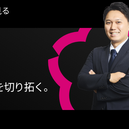
見る
、
を切り拓く。