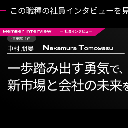
この職種の社員
インタビューを
Member interview ー 社員インタビュー
営業部 主任
中村 朋晏
N
T
akamura
omoyasu
一歩踏み出す勇気
で
新市場と会社の未来