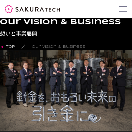
SAKURATECH
Our Vision & Business
想いと事業展開
／
TOP
Our Vision & Business